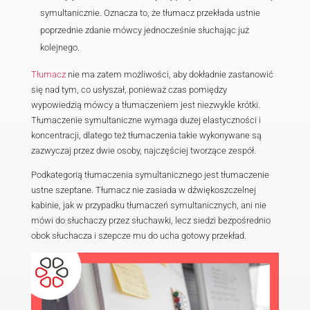
Przykładem jest tzw.
tłumaczenie języka migo
wielu zajmujących się badaniami z dziedziny tr
swego rodzaju podkategorię tłumaczeń symulta
jednak badacze którzy mówią w takim przypadku
metodzie tłumaczenia.
Można więc zauważyć, że nawet absolutne źród
translatorskiej i lingwistyki nie są tutaj zgodne
zatem ogólnie uznanych głównych dyscyplin i i
Byłyby to:
tłumaczenie symultaniczne, w tym tłumaczen
tłumaczenie języka migowego
tłumaczenie konsekutywne, w tym tłumaczen