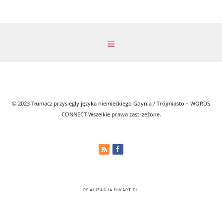
=
Przyjdź osobiście do biura lub wyślij skany (np.
WhatsApp)
=
Przygotujemy bezpłatną i niewiążącą wycen
wszystkie pytania
=
Zleć usługę i wypełnij formularz zamówienia
=
Powiadomimy Cię o gotowym tłumaczeniu (w
tłumaczenia pocztą lub kurierem pod wskaza