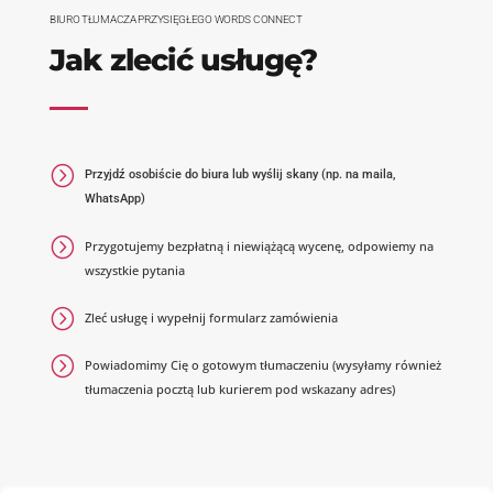
GIRL NIE ZAWSZE BYŁA DZIEWCZYNĄ – O SŁOWACH, KTÓR
ZNACZENIE …