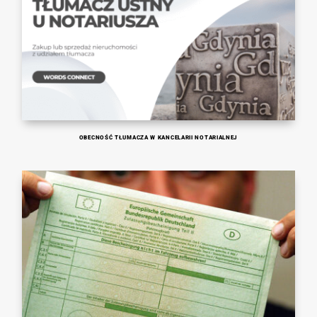
Niezależnie od dyscypliny tłumaczenia ustnego,
ma swoje trudności i cechy szczególne. Ważne 
korzystać z usług wykwalifikowanych i przeszk
tłumaczy ustnych. Jak ich rozpoznać? Można to 
weryfikacji ich udokumentowanego
wieloletniegodoświadczenia i gruntownej analizi
Można także zwrócić się do profesjonalnego i
biura tłumaczeń
.
Biuro tłumaczeń WORDS CONNECT z siedzibą w
i Wejherowie to doskonały wybór. Posiadamy bo
wykonujemy tłumaczenia ustne wysokiej jakośc