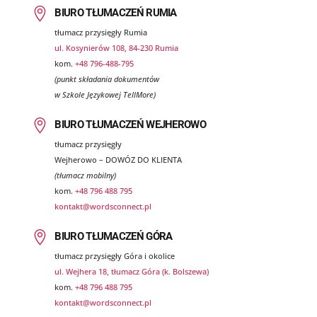
Obok podstawowej działalności, jaką są tłumaczeni
w formalnościach. Zachęcamy do kontaktu, a doło
starań, aby wesprzeć Cię w załatwieniu niezbędny
BIURO TŁUMACZA PRZYSIĘGŁEGO WORDS CONNECT
Jak zlecić usługę?