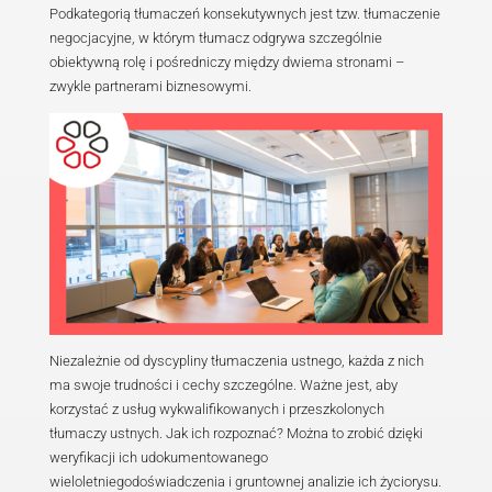
Podkategorią tłumaczenia symultanicznego jes
ustne szeptane. Tłumacz nie zasiada w dźwięk
kabinie, jak w przypadku tłumaczeń symultanicz
mówi do słuchaczy przez słuchawki, lecz siedz
obok słuchacza i szepcze mu do ucha gotowy p