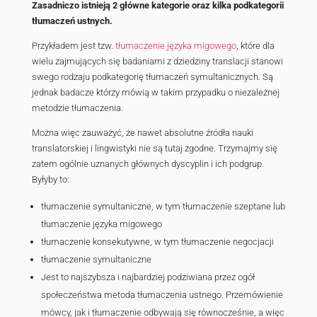
Pomimo, iż szkolenia i kwalifikacje zawodowe
t
pisemnego i ustnego
wyglądają początkowo ide
wymagania stawiane tłumaczom znacznie się r
Doskonalenie umiejętności i kompetencji trans
koncentruje się na zróżnicowanych aspektach, t
dziedzina, ekwiwalenty oraz terminologia.
W przypadku
tłumaczy pisemnych
mówi się o s
obszarach tematycznych, tj. medycyna, technika
tłumaczy ustnych
obszary specjalizacji określ
przez różne dyscypliny tłumaczeń ustnych.
Zasadniczo istnieją 2 główne kategorie oraz ki
tłumaczeń ustnych.