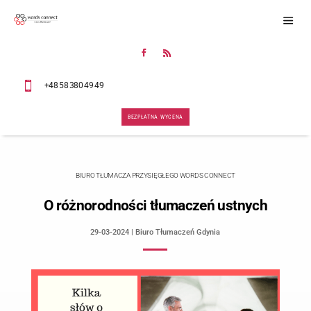

+48 58 380 49 49

+48 58 380 49 49
BEZPŁATNA WYCENA
BEZPŁATNA WYCENA
BIURO TŁUMACZA PRZYSIĘGŁEGO WORDS CO
O różnorodności tłumaczeń